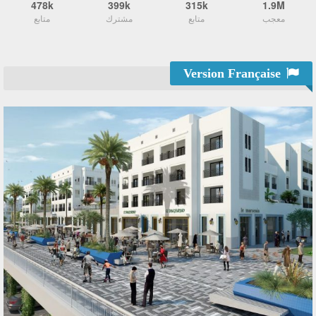
478k
399k
315k
1.9M
معجب
متابع
مشترك
متابع
Version Française