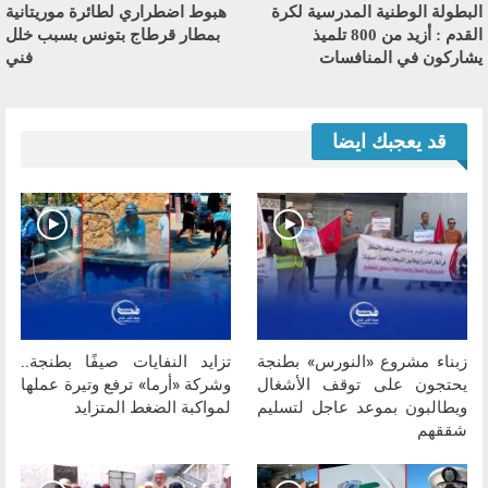
البطولة الوطنية المدرسية لكرة
هبوط اضطراري لطائرة موريتانية
القدم : أزيد من 800 تلميذ
بمطار قرطاج بتونس بسبب خلل
يشاركون في المنافسات
فني
قد يعجبك ايضا
زبناء مشروع «النورس» بطنجة
تزايد النفايات صيفًا بطنجة..
يحتجون على توقف الأشغال
وشركة «أرما» ترفع وتيرة عملها
ويطالبون بموعد عاجل لتسليم
لمواكبة الضغط المتزايد
شققهم