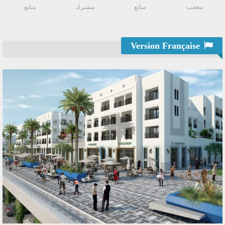
معجب
متابع
مشترك
متابع
Version Française