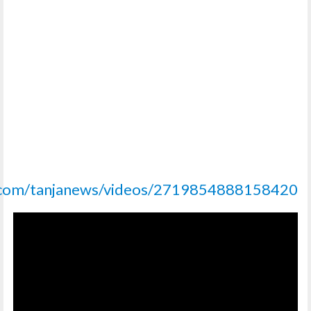
.com/tanjanews/videos/2719854888158420/