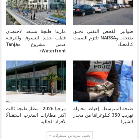
طوابير الفحص التقني تخنق
مارينا طنجة تستعد لاحتضان
طنجة.. وNARSA تلتزم الصمت
قطب جديد للتسوق والترفيه
كالمعتاد
ضمن مشروع «Tanja
Waterfront»
طنجة المتوسط.. إحباط محاولة
مرحبا 2026.. مطار طنجة ثالث
تهريب 350 كيلوغرامًا من مخدر
أكثر مطارات المغرب استقبالًا
الشيرا
لأفراد الجالية
تحميل المزيد من المشاركات