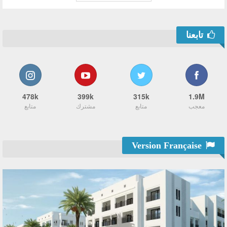
تابعنا
478k
399k
315k
1.9M
معجب
متابع
مشترك
متابع
Version Française