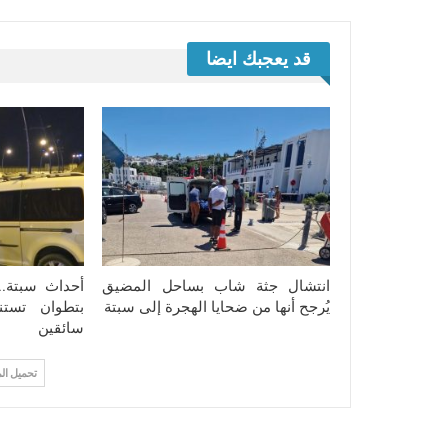
قد يعجبك ايضا
انتشال جثة شاب بساحل المضيق
أحداث سبتة..
يُرجح أنها من ضحايا الهجرة إلى سبتة
بتطوان تستن
سائقين
تحميل ال