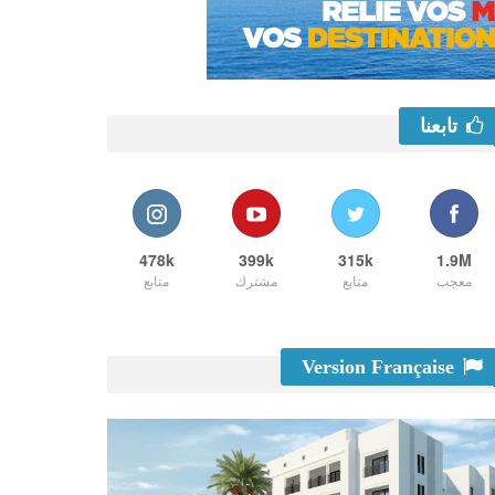
تابعنا
478k
399k
315k
1.9M
معجب
متابع
مشترك
متابع
Version Française