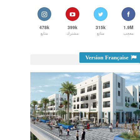
478k
399k
315k
1.9M
معجب
متابع
مشترك
متابع
Version Française