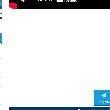
au
e…
Telegram