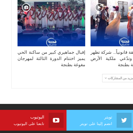
قة قانونياً… شركة تظهر
إقبال جماهيري كبير من ساكنة الحي
تدّعي ملكية الأرض
يميز اختتام الدورة الثالثة لمهرجان
ة بطنجة
مغوغة بطنجة
مزيد من المشاركات
تويتر
اليوتيوب
انضم إلينا على تويتر
تابعنا على اليوتيوب