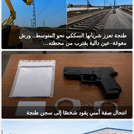
طنجة تعزز شريانها السككي نحو المتوسط.. ورش
مغوغة–عين دالية يقترب من محطته…
انتحال صفة أمني يقود شخصًا إلى سجن طنجة