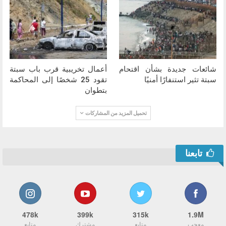
شائعات جديدة بشأن اقتحام
أعمال تخريبية قرب باب سبتة
سبتة تثير استنفارًا أمنيًا
تقود 25 شخصًا إلى المحاكمة
بتطوان
تحميل المزيد من المشاركات
تابعنا
478k
399k
315k
1.9M
معجب
متابع
مشترك
متابع