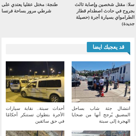
سلا: مقتل شخصين وإصابة ثالث
طنجة: مختل عقليا يعتدي على
بجروح في حادث اصطدام قطار
شرطي مرور بساحة فرنسا
الطرامواي بسيارة أجرة (حصيلة
جديدة)
قد يعجبك ايضا
انتشال جثة شاب بساحل
أحداث سبتة.. نقابة سيارات
المضيق يُرجح أنها من ضحايا
الأجرة بتطوان تستنكر أحكامًا
الهجرة إلى سبتة
في حق سائقين