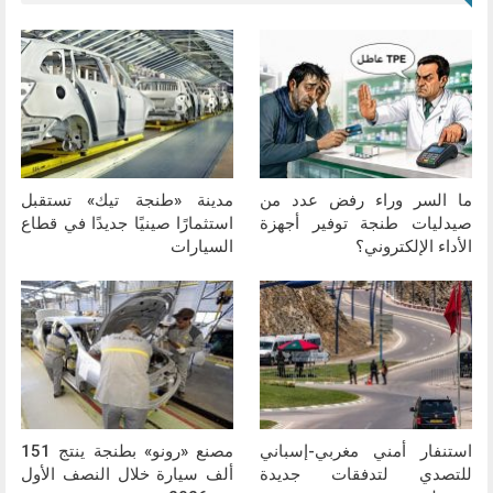
ما السر وراء رفض عدد من
مدينة «طنجة تيك» تستقبل
صيدليات طنجة توفير أجهزة
استثمارًا صينيًا جديدًا في قطاع
الأداء الإلكتروني؟
السيارات
استنفار أمني مغربي-إسباني
مصنع «رونو» بطنجة ينتج 151
للتصدي لتدفقات جديدة
ألف سيارة خلال النصف الأول