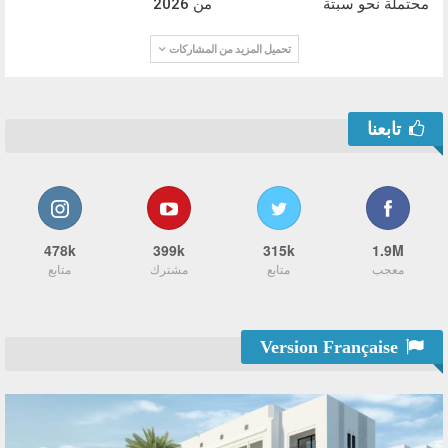
محتملة نحو سبتة
من 2026
تحميل المزيد من المشاركات
تابعنا
478k
399k
315k
1.9M
معجب
متابع
مشترك
متابع
Version Française