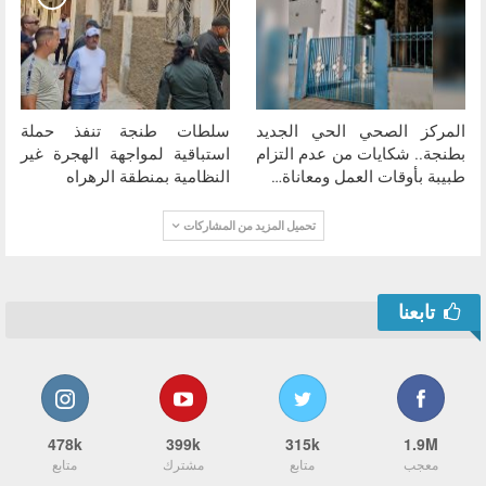
المركز الصحي الحي الجديد
سلطات طنجة تنفذ حملة
بطنجة.. شكايات من عدم التزام
استباقية لمواجهة الهجرة غير
طبيبة بأوقات العمل ومعاناة…
النظامية بمنطقة الرهراه
تحميل المزيد من المشاركات
تابعنا
478k
399k
315k
1.9M
معجب
متابع
مشترك
متابع