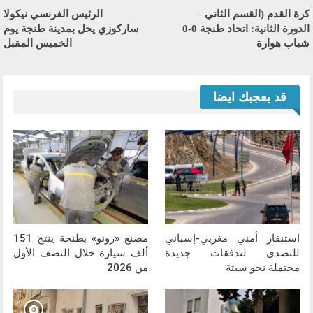
كرة القدم (القسم الثاني –
الرئيس الفرنسي نيكولا
الدورة الثانية: اتحاد طنجة 0-0
ساركوزي يحل بمدينة طنجة يوم
شباب هوارة
الخميس المقبل
قد يعجبك ايضا
استنفار أمني مغربي-إسباني
مصنع «رونو» بطنجة ينتج 151
للتصدي لتدفقات جديدة
ألف سيارة خلال النصف الأول
محتملة نحو سبتة
من 2026