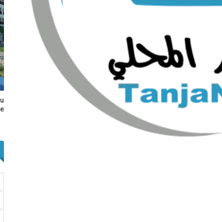
au
e…