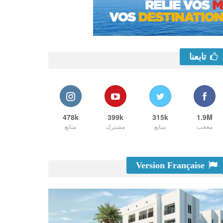
تابعنا
478k
399k
315k
1.9M
معجب
متابع
مشترك
متابع
Version Française