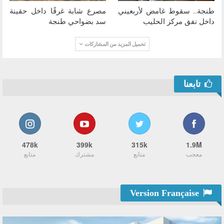
طنجة.. سقوط غامض لأربعيني
مصرع شابة غرقًا داخل حقينة
داخل نفق مركز الحليب
سد بضواحي طنجة
تحميل المزيد من المشاركات
تابعنا
478k
399k
315k
1.9M
معجب
متابع
مشترك
متابع
Version Française