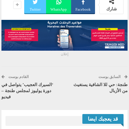
شارك
Twitter
WhatsApp
Facebook
إعلان
السابق بوست
القادم بوست
طنجة: حي للا الشافية يستغيث
‘السيرك العجيب’ يتواصل في
من الأزبال
دورة يوليوز لمجلس طنجة –
فيديو
قد يعجبك ايضا