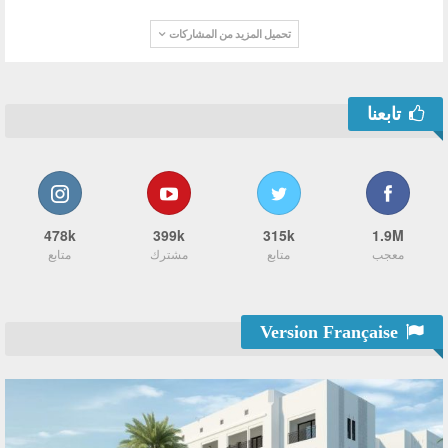
تحميل المزيد من المشاركات
تابعنا
478k
399k
315k
1.9M
معجب
متابع
مشترك
متابع
Version Française