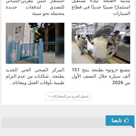
مدينة «طنجة تيك» تستقبل
استنفار أمني مغربي-إسباني
استثمارًا صينيًا جديدًا في قطاع
للتصدي لتدفقات جديدة
السيارات
محتملة نحو سبتة
مصنع «رونو» بطنجة ينتج 151
المركز الصحي الحي الجديد
ألف سيارة خلال النصف الأول
بطنجة.. شكايات من عدم التزام
من 2026
طبيبة بأوقات العمل ومعاناة…
تحميل المزيد من المشاركات
تابعنا