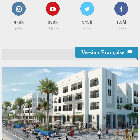
478k
399k
315k
1.9M
معجب
متابع
مشترك
متابع
Version Française