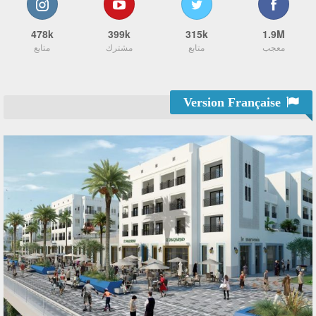
478k
399k
315k
1.9M
معجب
متابع
مشترك
متابع
Version Française