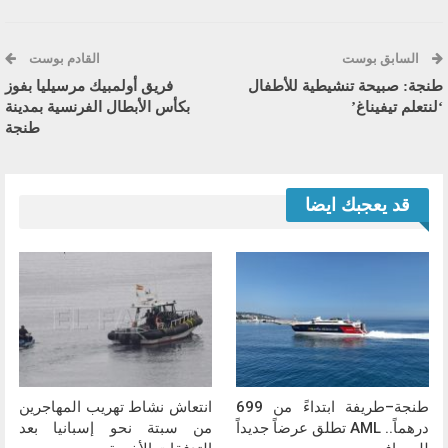
السابق بوست
القادم بوست
طنجة: صبيحة تنشيطية للأطفال
فريق أولمبيك مرسيليا بفوز
‘لنتعلم تيفيناغ’
بكأس الأبطال الفرنسية بمدينة
طنجة
قد يعجبك ايضا
طنجة–طريفة ابتداءً من 699
انتعاش نشاط تهريب المهاجرين
درهماً.. AML تطلق عرضاً جديداً
من سبتة نحو إسبانيا بعد