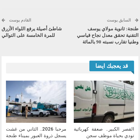
السابق بوست
القادم بوست
طنجة: ثانوية مولاي يوسف
شاطئ أصيلة يرفع اللواء الأزرق
التقنية تحقق معدل نجاح قياسي
للمرة الخامسة على التوالي
وطنيا تقارب نسبته 90 بالمائة
قد يعجبك ايضا
القصر الكبير.. صعقة كهربائية
مرحبا 2026.. الثاني من غشت
تودي بحياة موظف سجن
يسجل ذروة العبور بميناء طنجة