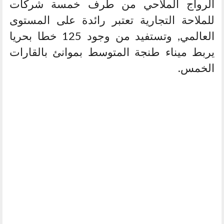
الرواج الملاحي من طرف خمسة شركات
للملاحة التجارية تعتبر رائدة على المستوى
العالمي, وتستفيد من وجود 125 خطا بحريا
يربط ميناء طنجة المتوسط بموانئ بالقارات
الخمس.