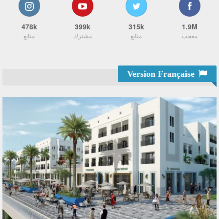
478k
399k
315k
1.9M
معجب
متابع
مشترك
متابع
Version Française