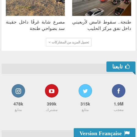
طنجة.. سقوط غامض لأربعيني
مصرع شابة غرقًا داخل حقينة
داخل نفق مركز الحليب
سد بضواحي طنجة
تحميل المزيد من المشاركات
تابعنا
478k
399k
315k
1.9M
معجب
متابع
مشترك
متابع
Version Française