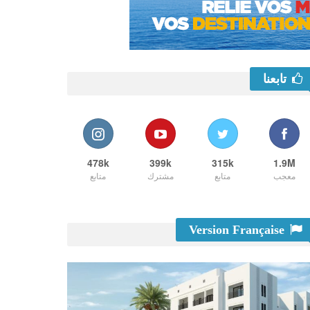
تابعنا
478k
399k
315k
1.9M
معجب
متابع
مشترك
متابع
Version Française