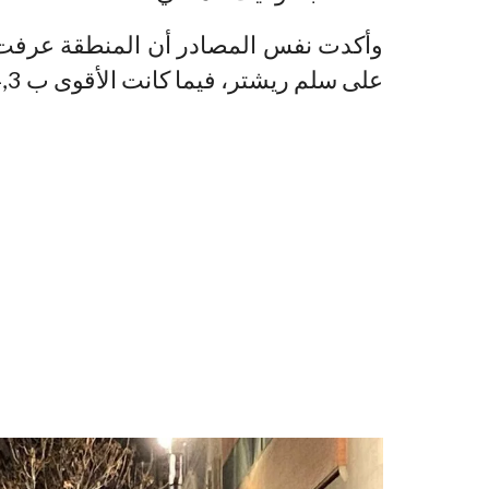
على سلم ريشتر، فيما كانت الأقوى ب 4,3 على سلم ريشتر.