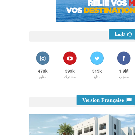
تابعنا
478k
399k
315k
1.9M
معجب
متابع
مشترك
متابع
Version Française