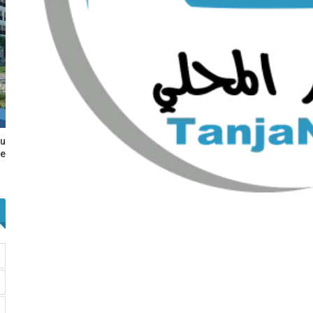
au
e…