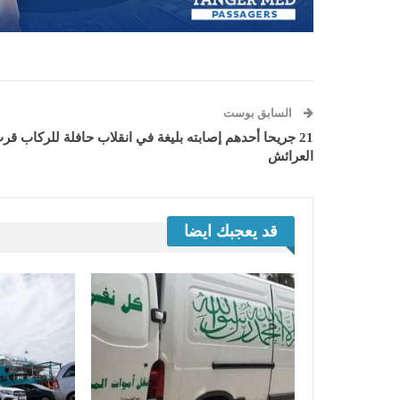
السابق بوست
21 جريحا أحدهم إصابته بليغة في انقلاب حافلة للركاب قر
العرائش
قد يعجبك ايضا