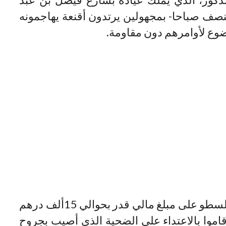
النصف صباحا- بمجهولين يرتدون أقنعة يهاجمونه
خضوع لأوامرهم دون مقاومة.
وقالت المصادر إن المقنعين تمكنوا من السطو على مبلغ مالي قدر بحوالي 15ألف درهم
قاموا بالاعتداء على الضحية الذي أصيب بجروح