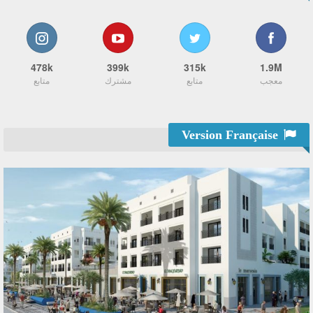
478k
399k
315k
1.9M
معجب
متابع
مشترك
متابع
Version Française