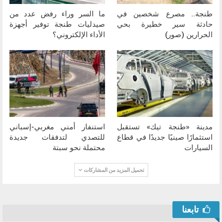
طنجة.. مصرع شخصين في
ما السر وراء رفض عدد من
حادثة سير خطيرة بحي
صيدليات طنجة توفير أجهزة
الحرارين (صور)
الأداء الإلكتروني؟
مدينة «طنجة تيك» تستقبل
استنفار أمني مغربي-إسباني
استثمارًا صينيًا جديدًا في قطاع
للتصدي لتدفقات جديدة
السيارات
محتملة نحو سبتة
تحميل المزيد من المشاركات
تابعنا