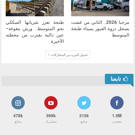
مرحبا 2026.. الثاني من غشت
طنجة تعزز شريانها السككي
يسجل ذروة العبور بميناء طنجة
نحو المتوسط.. ورش مغوغة–
المتوسط
عين دالية يقترب من محطته
الأخيرة
تحميل المزيد من المشاركات
تابعنا
478k
399k
315k
1.9M
معجب
متابع
مشترك
متابع