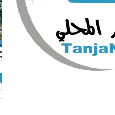
au
e…