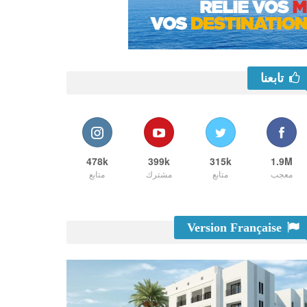
تابعنا
478k
399k
315k
1.9M
معجب
متابع
مشترك
متابع
Version Française