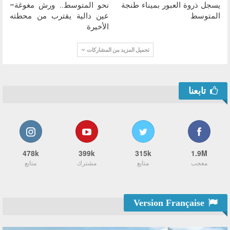
يسجل ذروة العبور بميناء طنجة
نحو المتوسط.. ورش مغوغة–
المتوسط
عين دالية يقترب من محطته
الأخيرة
تحميل المزيد من المشاركات
تابعنا
478k
399k
315k
1.9M
معجب
متابع
مشترك
متابع
Version Française