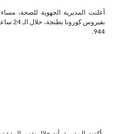
بفيروس ك
944.