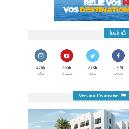
تابعنا
478k
399k
315k
1.9M
معجب
متابع
مشترك
متابع
Version Française