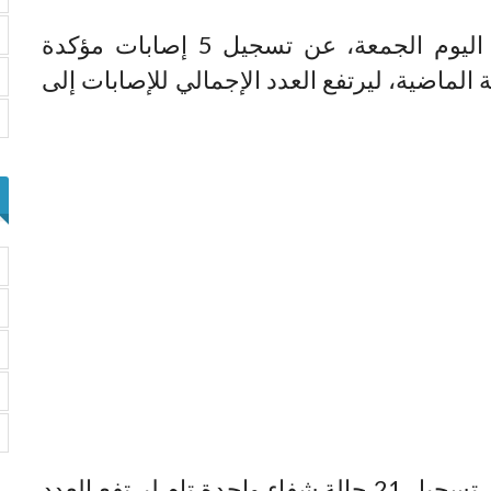
أعلنت المديرية الجهوية للصحة، مساء اليوم الجمعة، عن تسجيل 5 إصابات مؤكدة
ورونا بطنجة، خلال الـ 24 ساعة الماضية، ليرتفع العدد الإجمالي للإصابات إلى
وأكدت المديرية، أنه خلال نفس المدة تم تسجيل 21 حالة شفاء واحدة تام ليرتفع العدد