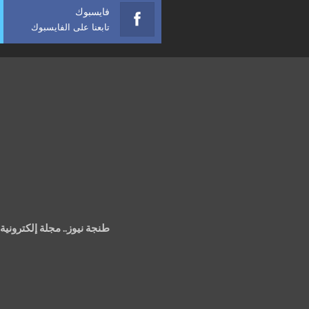
فايسبوك
تابعنا على الفايسبوك
طنجة نيوز.. مجلة إلكتروني