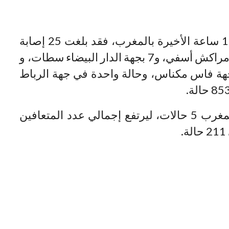
وبخصوص عدد الإصابات المسجلة في 16 ساعة الأخيرة بالمغرب، فقد بلغت 25 إصابة
جديدة بفيروس كورونا، منها 10 في جهة مراكش أسفي، و7 بجهة الدار البيضاء سطات، و
جة تطوان الحسيمة، و2 في جهة فاس مكناس، وحالة واحدة في جهة الرباط
وبلغ عدد المتعافين خلال هذه الفترة بالمغرب 5 حالات، ليرتفع إجمالي عدد المتعافين