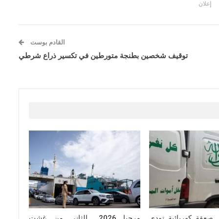
إعلان
القادم بوست
توقيف شخصين بطنجة متورطين في تكسير ذراع شرطي
. صعقة كهربائية تودي
مرحبا 2026.. الثاني من غشت