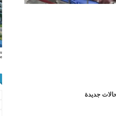
au
e…