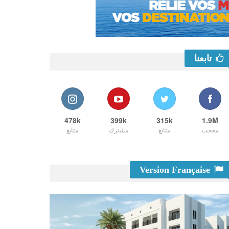
تابعنا
478k
399k
315k
1.9M
معجب
متابع
مشترك
متابع
Version Française