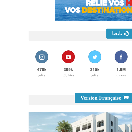
تابعنا
478k
399k
315k
1.9M
معجب
متابع
مشترك
متابع
Version Française