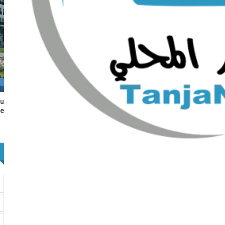
au
e…