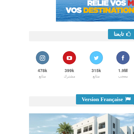
تابعنا
478k
399k
315k
1.9M
معجب
متابع
مشترك
متابع
Version Française