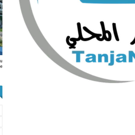
au
e…