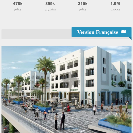
478k
399k
315k
1.9M
معجب
متابع
مشترك
متابع
Version Française