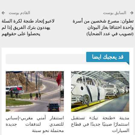
السابق بوست
القادم بوست
تطوان: مصرع شخصين من أسرة
لاعبو إتحاد طنجة لكرة السلة
واحدة اختناقا بغاز البوتان
يهددون بترك الفريق إذا لم
(تصويب في عدد الضحايا)
يحصلوا على حقوقهم
قد يعجبك ايضا
مدينة «طنجة تيك» تستقبل
استنفار أمني مغربي-إسباني
استثمارًا صينيًا جديدًا في قطاع
للتصدي لتدفقات جديدة
السيارات
محتملة نحو سبتة