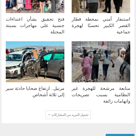
استنفار أمني بمحطة قطار
فتح تحقيق بشأن اعتداءات
القصر الكبير تحسبًا لهجرة
جنسية على مهاجرات بسبتة
جماعية
المحتلة
متابعة مرشحة للهجرة غير
مرتيل.. ارتفاع ضحايا حادثة سير
النظامية بسبب تصريحات
إلى ثلاثة أشخاص
واتهامات زائفة
تحميل المزيد من المشاركات