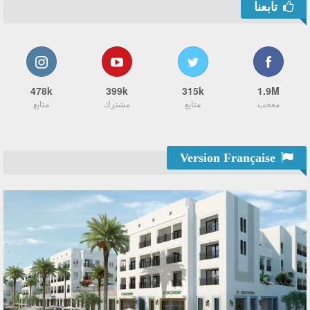
تابعنا
478k
399k
315k
1.9M
معجب
متابع
مشترك
متابع
Version Française