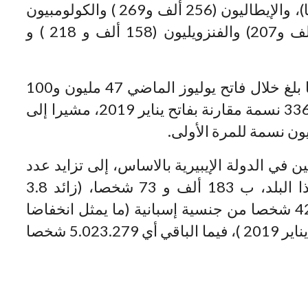
يليهم البريطانيون (295 ألف و 67 شخصا)، والإيطاليون (256 ألف و269 ) والكولومبيون
(227 ألف و 102) ، والصينيون (193 ألف و207) والفنزويليون (158 ألف و 218 ) و
وبحسب المعهد ، فإن عدد سكان إسبانيا بلغ خلال فاتح يوليوز الماضي 47 مليون و100
ألف و396 نسمة، أي بزيادة 163 الف و 336 نسمة مقارنة بفاتح يناير 2019، مشيرا إلى
 في الدولة الإيبيرية بالاساس، إلى تزايد عدد
الأجانب المقيمين بشكل قانوني في هذا البلد، ب 183 ألف و 73 شخصا، (زائد 3.8
بالمائة) . وفي المجموع، فإن 42.077.117 شخصا من جنسية إسبانية (ما يمثل انخفاضا
ب 19 ألف و 737 شخصا مقارنة مع فاتح يناير 2019 )، فيما الباقي أي 5.023.279 شخصا