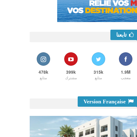
تابعنا
478k
399k
315k
1.9M
معجب
متابع
مشترك
متابع
Version Française