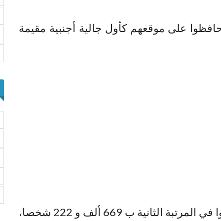
ة حافظوا على موقعهم كأول جالية أجنبية مقيمة
وأضاف المصدر ذاته، أن الرومانيين جاؤوا في المرتبة الثانية ب 669 ألف و 222 شخصا،