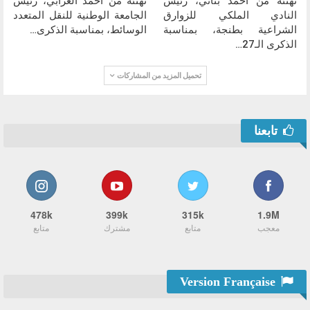
تهنئة من أحمد بناني، رئيس
تهنئة من أحمد الغرابي، رئيس
النادي الملكي للزوارق
الجامعة الوطنية للنقل المتعدد
الشراعية بطنجة، بمناسبة
الوسائط، بمناسبة الذكرى…
الذكرى الـ27…
تحميل المزيد من المشاركات
تابعنا
478k
399k
315k
1.9M
معجب
متابع
مشترك
متابع
Version Française