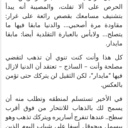
الحرص على ألا تفلت، والمصيبة أنه يبدأ
بتشنيف مسامعك بقصص رائعة على غرار:
مقاودة مرة أصحبي… والدنيا مابقا فيها ما
يتصلح… ولابأس بالعبارة التقلدية أيضا: مابقا
مايدار.
كل هذا وأنت كنت تنوي أن تذهب لتقضي
مصلحة وأنت – الساذج – تعتقد أن الدنيا لازال
فيها “مايدار”، لكن الثقيل لن يتركك حتى تؤمن
بالعكس.
في الأخير تستسلم لمنطقه وتطلب منه أن
يسمح لك بالذهاب للانتحار من فوق أقرب
سطح.. عندها تنفرج أساريره ويتركك تذهب وهو
يبسمل ويحوقل أسفا على شباب اليوم الذين