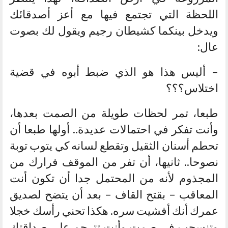
اللحظة التي تجتمع فيها مع أعز أصدقائك
ويدخل بينكما كشيطان رجيم ويقول لك بصوت
عال:
– أليس هذا هو الذي ضبط أبوه في قضية
اختلاس؟؟؟
طبعا، تمر لحظات طويلة من الصمت بعدها،
وأنت تفكر في احتمالات عديدة.. أولها طبعا أن
تحطم أسنان الثقيل وتقطع لسانه كي يتوب توبة
نصوحا.. ثانيها، أن تفر من الموقف فرارك من
المجذوم لأنه من المحتمل جدا أن تكون أنت
المعاقب – بقتح القاف – بعد أن يتضح لصديق
عمرك أنك أفشيت سره. هكذا تحني رأسك خجلا
وتنسحب في صمت وأنت تترحم على صداقتك