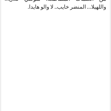
واللهيلا… المنضر خايب.. لا والو هايدا.