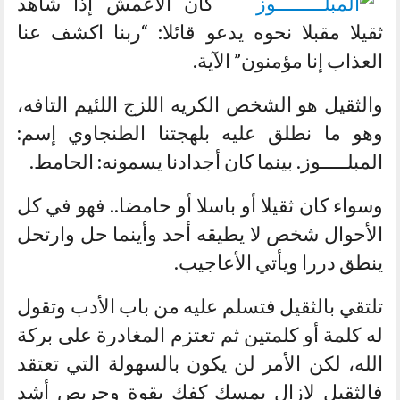
كان الأعمش إذا شاهد
ثقيلا مقبلا نحوه يدعو قائلا: “ربنا اكشف عنا
العذاب إنا مؤمنون” الآية.
والثقيل هو الشخص الكريه اللزج اللئيم التافه،
وهو ما نطلق عليه بلهجتنا الطنجاوي إسم:
المبلـــــوز. بينما كان أجدادنا يسمونه: الحامط.
وسواء كان ثقيلا أو باسلا أو حامضا.. فهو في كل
الأحوال شخص لا يطيقه أحد وأينما حل وارتحل
ينطق دررا ويأتي الأعاجيب.
تلتقي بالثقيل فتسلم عليه من باب الأدب وتقول
له كلمة أو كلمتين ثم تعتزم المغادرة على بركة
الله، لكن الأمر لن يكون بالسهولة التي تعتقد
فالثقيل لازال يمسك كفك بقوة وحريص أشد