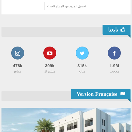
تحميل المزيد من المشاركات
تابعنا
478k
399k
315k
1.9M
معجب
متابع
مشترك
متابع
Version Française