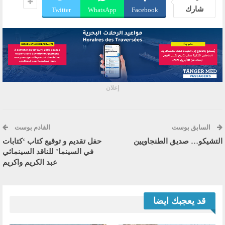
شارك
Twitter
WhatsApp
Facebook
إعلان
السابق بوست
القادم بوست
التشيكو… صديق الطنجاويين
حفل تقديم و توقيع كتاب ‘كتابات
في السينما’ للناقد السينمائي
عبد الكريم واكريم
قد يعجبك ايضا