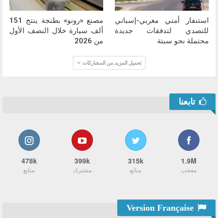
استنفار أمني مغربي-إسباني
مصنع «رونو» بطنجة ينتج 151
للتصدي لتدفقات جديدة
ألف سيارة خلال النصف الأول
محتملة نحو سبتة
من 2026
تحميل المزيد من المشاركات
تابعنا
478k
399k
315k
1.9M
معجب
متابع
مشترك
متابع
Version Française