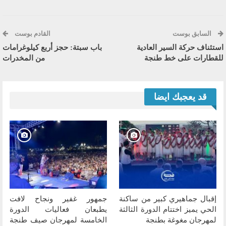
السابق بوست
القادم بوست
استئناف حركة السير العادية
باب سبتة: حجز أربع كيلوغرامات
للقطارات على خط طنجة
من المخدرات
قد يعجبك ايضا
إقبال جماهيري كبير من ساكنة
جمهور غفير ونجاح لافت
الحي يميز اختتام الدورة الثالثة
يطبعان فعاليات الدورة
لمهرجان مغوغة بطنجة
الخامسة لمهرجان صيف طنجة