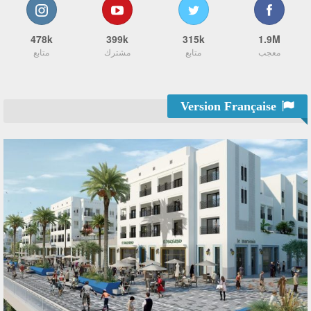
478k
399k
315k
1.9M
معجب
متابع
مشترك
متابع
Version Française