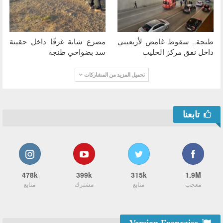
طنجة.. سقوط غامض لأربعيني
مصرع شابة غرقًا داخل حقينة
داخل نفق مركز الحليب
سد بضواحي طنجة
تحميل المزيد من المشاركات
تابعنا
478k
399k
315k
1.9M
معجب
متابع
مشترك
متابع