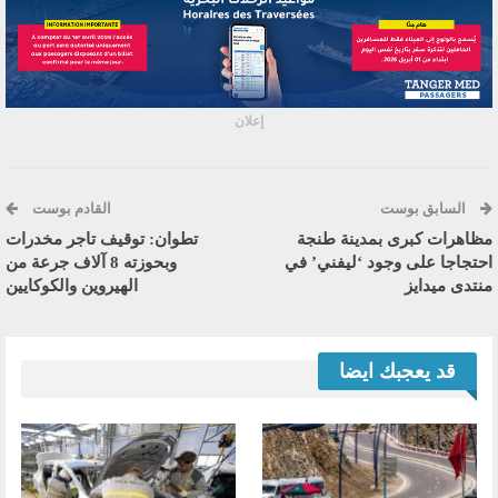
إعلان
السابق بوست
القادم بوست
مظاهرات كبرى بمدينة طنجة
تطوان: توقيف تاجر مخدرات
احتجاجا على وجود ‘ليفني’ في
وبحوزته 8 آلاف جرعة من
منتدى ميدايز
الهيروين والكوكايين
قد يعجبك ايضا