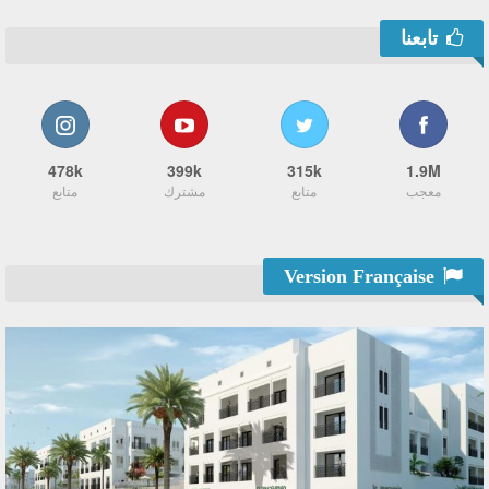
تابعنا
478k
399k
315k
1.9M
معجب
متابع
مشترك
متابع
Version Française