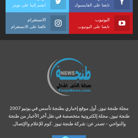
تابعنا على الفايسبوك
انضم إلينا على تويتر
اليوتيوب
الانستغرام
تابعنا على اليوتيوب
تالعنا على الانستغرام
مجلة طنجة نيوز.. أول موقع إخباري بطنجة تأسس في يونيو 2007
طنجة نيوز.. مجلة إلكترونية متخصصة في نقل أخر الأخبار من طنجة
والنواحي – تصدر عن: شركة طنجة نيوز . كوم للإعلام والإتصال.