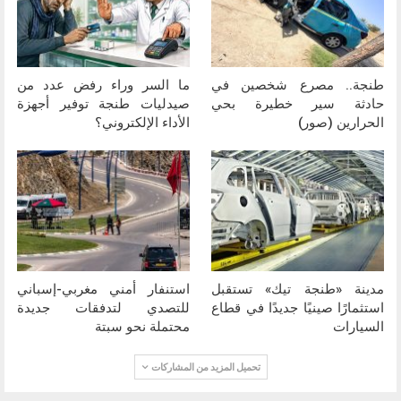
طنجة.. مصرع شخصين في
ما السر وراء رفض عدد من
حادثة سير خطيرة بحي
صيدليات طنجة توفير أجهزة
الحرارين (صور)
الأداء الإلكتروني؟
مدينة «طنجة تيك» تستقبل
استنفار أمني مغربي-إسباني
استثمارًا صينيًا جديدًا في قطاع
للتصدي لتدفقات جديدة
السيارات
محتملة نحو سبتة
تحميل المزيد من المشاركات