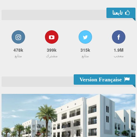
تابعنا
478k
399k
315k
1.9M
معجب
متابع
مشترك
متابع
Version Française