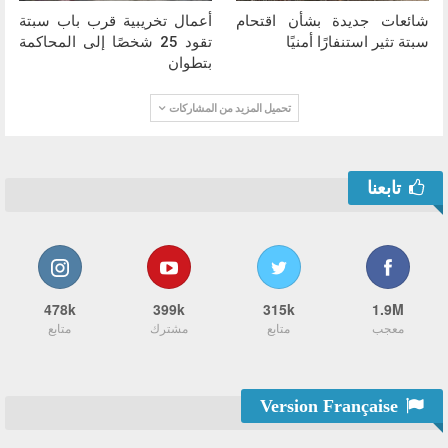
شائعات جديدة بشأن اقتحام
أعمال تخريبية قرب باب سبتة
سبتة تثير استنفارًا أمنيًا
تقود 25 شخصًا إلى المحاكمة
بتطوان
تحميل المزيد من المشاركات
تابعنا
478k
399k
315k
1.9M
معجب
متابع
مشترك
متابع
Version Française