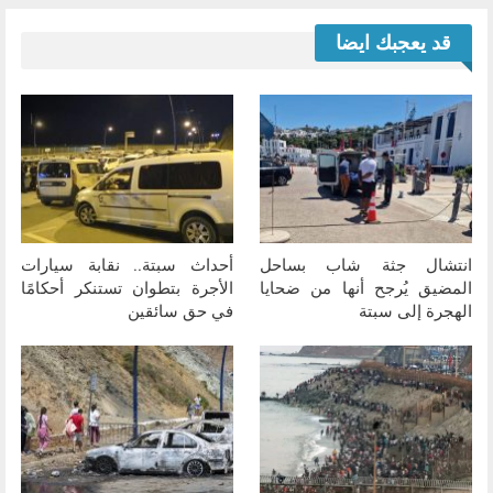
قد يعجبك ايضا
انتشال جثة شاب بساحل
أحداث سبتة.. نقابة سيارات
المضيق يُرجح أنها من ضحايا
الأجرة بتطوان تستنكر أحكامًا
الهجرة إلى سبتة
في حق سائقين