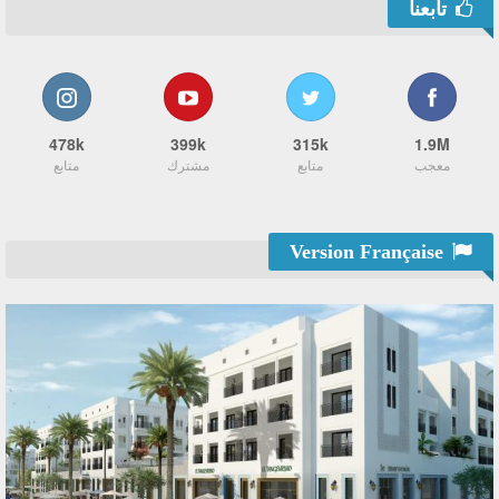
تابعنا
478k
399k
315k
1.9M
معجب
متابع
مشترك
متابع
Version Française