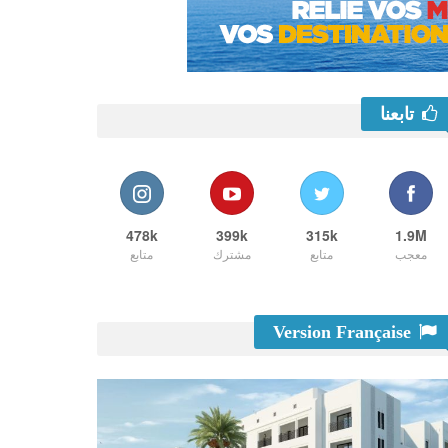
تابعنا
478k
399k
315k
1.9M
معجب
متابع
مشترك
متابع
Version Française