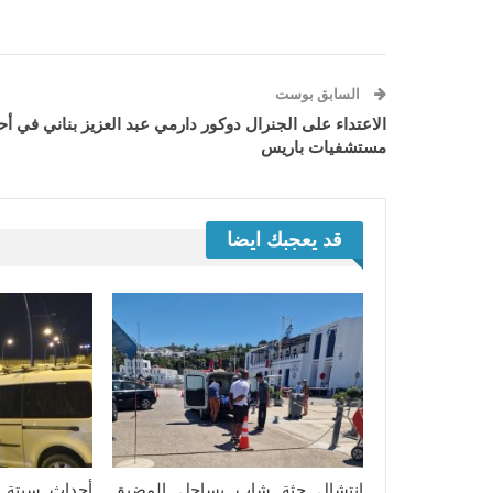
السابق بوست
الاعتداء على الجنرال دوكور دارمي عبد العزيز بناني في أح
مستشفيات باريس
قد يعجبك ايضا
انتشال جثة شاب بساحل المضيق
أحداث سبتة..