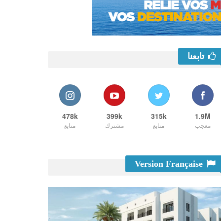
تابعنا
478k
399k
315k
1.9M
معجب
متابع
مشترك
متابع
Version Française