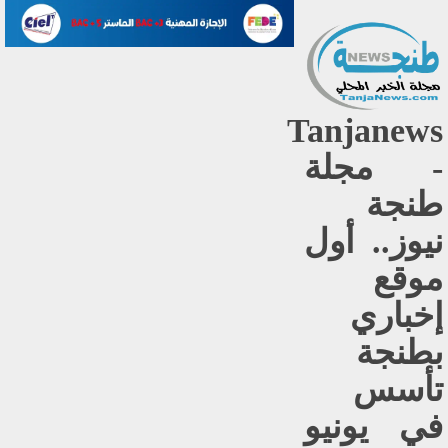
Tanjanews
- مجلة
طنجة
نيوز.. أول
موقع
إخباري
بطنجة
تأسس
في يونيو