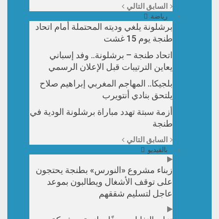
السابق
التالي
رياضة
برشلونة يلغي وديته المحتملة أمام اتحاد
طنجة يوم 15 غشت
اتحاد طنجة – برشلونة.. وفد إسباني
يعاين الترتيبات قبل الإعلان الرسمي
بلجيكا.. المهاجم المغربي إبراهيم صلاح
يلتحق بنادي أنتويرب
أزمة سبتة تهدد مباراة برشلونة الودية في
طنجة
السابق
التالي
بالفيديو
زبناء مشروع «النورس» بطنجة يحتجون
على توقف الأشغال ويطالبون بموعد
عاجل لتسليم شققهم