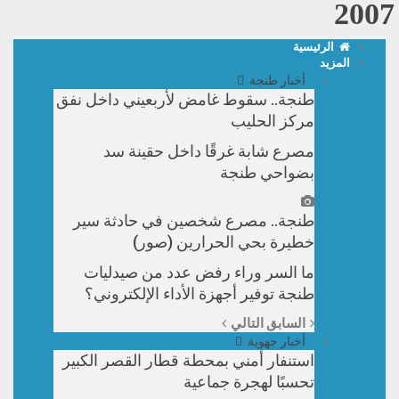
2007
الرئيسية
المزيد
أخبار طنجة
طنجة.. سقوط غامض لأربعيني داخل نفق
مركز الحليب
مصرع شابة غرقًا داخل حقينة سد
بضواحي طنجة
طنجة.. مصرع شخصين في حادثة سير
خطيرة بحي الحرارين (صور)
ما السر وراء رفض عدد من صيدليات
طنجة توفير أجهزة الأداء الإلكتروني؟
السابق
التالي
أخبار جهوية
استنفار أمني بمحطة قطار القصر الكبير
تحسبًا لهجرة جماعية