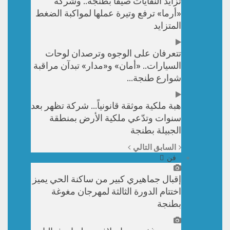
تزايد النفايات صيفًا بطنجة.. وشركة
«أرما» ترفع وتيرة عملها لمواكبة الضغط
المتزايد
تتعرفان على الوجوه وترصدان لوحات
السيارات.. «أمان» و«مدار» تبدآن مراقبة
شوارع طنجة…
هبة ملكية موثقة قانونياً… شركة تظهر بعد
سنوات وتدّعي ملكية الأرض بمنطقة
الجبيلة بطنجة
السابق
التالي
فن
إقبال جماهيري كبير من ساكنة الحي يميز
اختتام الدورة الثالثة لمهرجان مغوغة
بطنجة