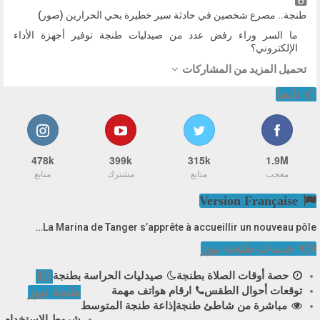
طنجة.. مصرع شخصين في حادثة سير خطيرة بحي الحرارين (صور)
ما السر وراء رفض عدد من صيدليات طنجة توفير أجهزة الأداء
الإلكتروني؟
تحميل المزيد من المشاركات
تابعنا
478k
399k
315k
1.9M
معجب
متابع
مشترك
متابع
Version Française
La Marina de Tanger s’apprête à accueillir un nouveau pôle…
خدمات طنجة نيوز
حصة أوقات الصلاة بطنجة
صيدليات الحراسة بطنجة
توقعات أحوال الطقس
ارقام هواتف مهمة
طنجة نيوز
مباشرة من شاطئ طنجة
إذاعة طنجة المتوسط
شروط الاستخدام