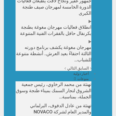
جمهور غفير ونجاح لافت يطبعان فعاليات
الدورة الخامسة لمهرجان صيف طنجة
الكبرى
انطلاق فعاليات مهرجان مغوغة بطنجة
بكرنفال حافل بالفقرات الفنية المتنوعة
مهرجان مغوغة يكشف برنامج دورته
الثالثة احتفاءً بعيد العرش.. أنشطة متنوعة
للشباب…
السابق
التالي
أخبار دولية
منوعات
تهنئة من محمد الرخاوي، رئيس جمعية
الشروق لتجار السمك بميناء طنجة وسوق
الجملة، بمناسبة…
تهنئة من عادل الدفوف، البرلماني
والمدير العام لشركة NOVACO