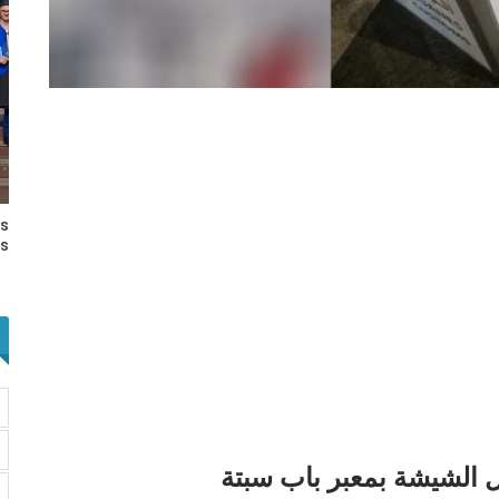
rs
s…