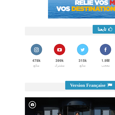
تابعنا
478k
399k
315k
1.9M
معجب
متابع
مشترك
متابع
Version Française