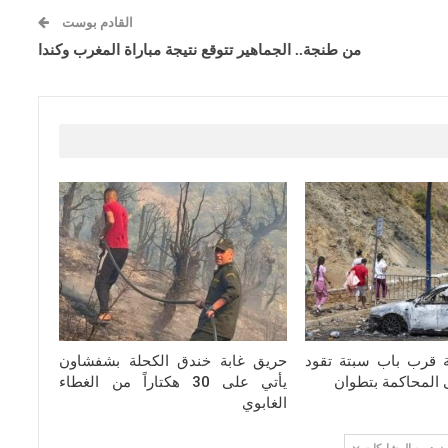
القادم بوست
من طنجة.. الجماهير تتوقع نتيجة مباراة المغرب وكندا
ة قرب باب سبتة تقود
حريق غابة خندق الكحلة بشفشاون
يأتي على 30 هكتاراً من الغطاء
الغابوي
مزيد من المشاركات