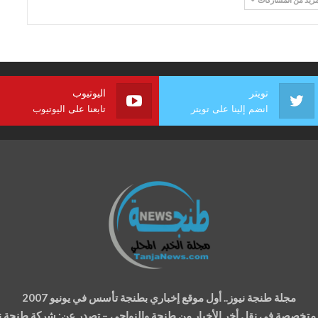
تويتر
اليوتيوب
انضم إلينا على تويتر
تابعنا على اليوتيوب
مجلة طنجة نيوز.. أول موقع إخباري بطنجة تأسس في يونيو 2007
ة متخصصة في نقل أخر الأخبار من طنجة والنواحي – تصدر عن: شركة طنجة نيوز