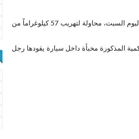
أحبطت مصالح الجمارك والأمن، صباح اليوم السبت، محاولة لتهريب 57 كيلوغراماً من
ية المذكورة مخبأة داخل سيارة يقودها رجل