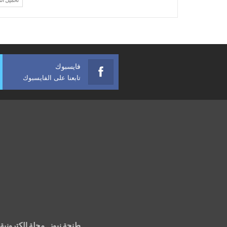
فايسبوك
تابعنا على الفايسبوك
طنجة نيوز.. مجلة إلكتروني