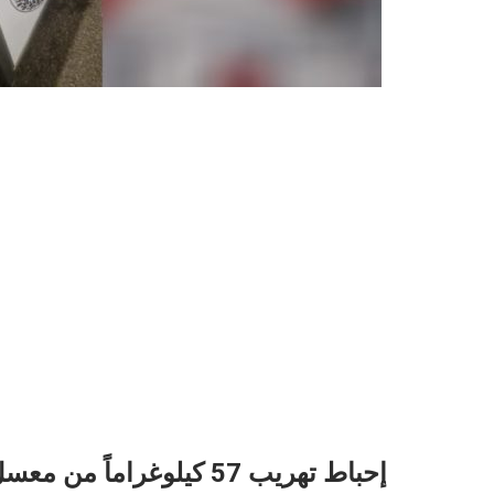
إحباط تهريب 57 كيلوغراماً من معسل الشيشة بمعبر باب سبتة