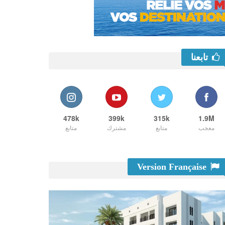
تابعنا
478k
399k
315k
1.9M
معجب
متابع
مشترك
متابع
Version Française