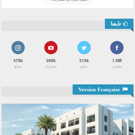
تابعنا
478k
399k
315k
1.9M
معجب
متابع
مشترك
متابع
Version Française