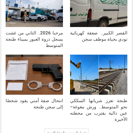
القصر الكبير.. صعقة كهربائية
مرحبا 2026.. الثاني من غشت
تودي بحياة موظف سجن
يسجل ذروة العبور بميناء طنجة
المتوسط
طنجة تعزز شريانها السككي
انتحال صفة أمني يقود شخصًا
نحو المتوسط.. ورش مغوغة–
إلى سجن طنجة
عين دالية يقترب من محطته
الأخيرة
تحميل المزيد من المشاركات