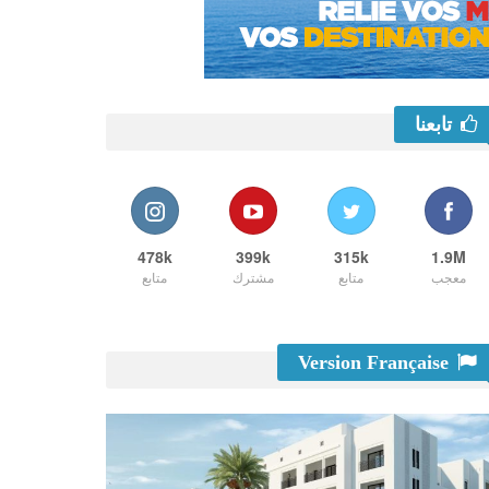
تابعنا
478k
399k
315k
1.9M
معجب
متابع
مشترك
متابع
Version Française