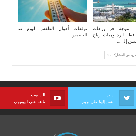
ة.. موجة حر وزخات
توقعات أحوال الطقس ليوم غد
قط البرد وهبات رياح
الخميس
ميس إلى…
مزيد من المشاركات
تويتر
اليوتيوب
انضم إلينا على تويتر
تابعنا على اليوتيوب