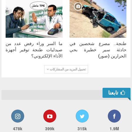
طنجة.. مصرع شخصين في
ما السر وراء رفض عدد من
حادثة سير خطيرة بحي
صيدليات طنجة توفير أجهزة
الحرارين (صور)
الأداء الإلكتروني؟
تحميل المزيد من المشاركات
تابعنا
478k
399k
315k
1.9M