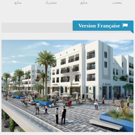
معجب
متابع
مشترك
متابع
Version Française