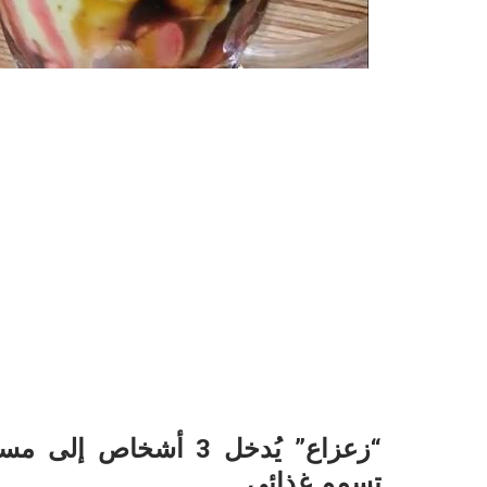
“زعزاع” يُدخل 3 أشخ
تسمم غذائي