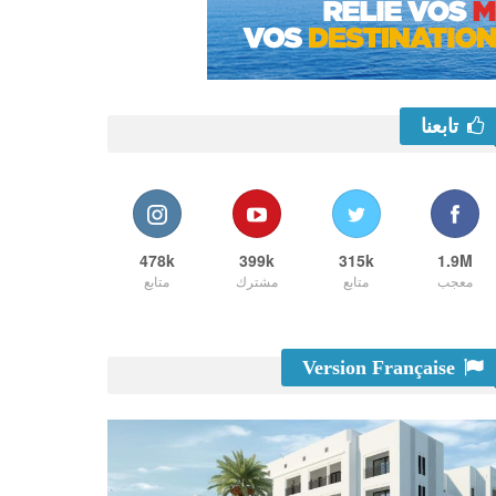
تابعنا
478k
399k
315k
1.9M
معجب
متابع
مشترك
متابع
Version Française