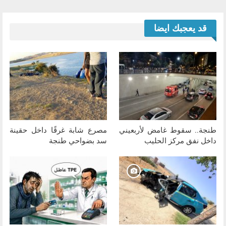
قد يعجبك ايضا
طنجة.. سقوط غامض لأربعيني
مصرع شابة غرقًا داخل حقينة
داخل نفق مركز الحليب
سد بضواحي طنجة