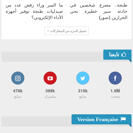
طنجة.. مصرع شخصين في
ما السر وراء رفض عدد من
حادثة سير خطيرة بحي
صيدليات طنجة توفير أجهزة
الحرارين (صور)
الأداء الإلكتروني؟
تحميل المزيد من المشاركات
تابعنا
478k
399k
315k
1.9M
معجب
متابع
مشترك
متابع
Version Française