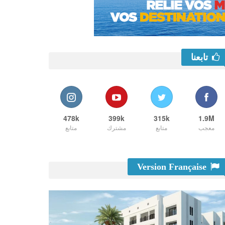
تابعنا
478k
399k
315k
1.9M
معجب
متابع
مشترك
متابع
Version Française