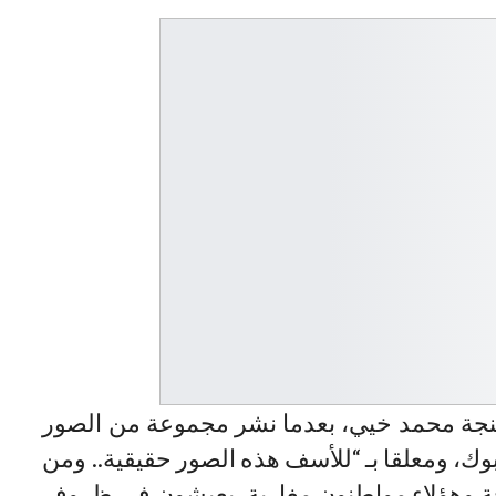
ار هذه القضية، برلماني الـPJD بطنجة محمد خيي، بعدما نشر مجموعة من الصور
ك، ومعلقا بـ “للأسف هذه الصور حقيقية.. ومن
 وهؤلاء مواطنون مغاربة، يعيشون في ظروف