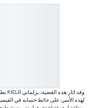
وقد اث
لهذه الأسر، على حائط حسابه في الفيسبو
منطقة امغوغة احدى هوامش مدينة طنجة