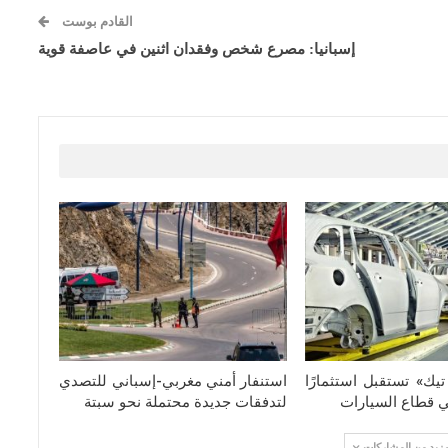
القادم بوست
إسبانيا: مصرع شخص وفقدان اثنين في عاصفة قوية
يك» تستقبل استثمارًا
استنفار أمني مغربي-إسباني للتصدي
في قطاع السيارات
لتدفقات جديدة محتملة نحو سبتة
مزيد من المشاركات