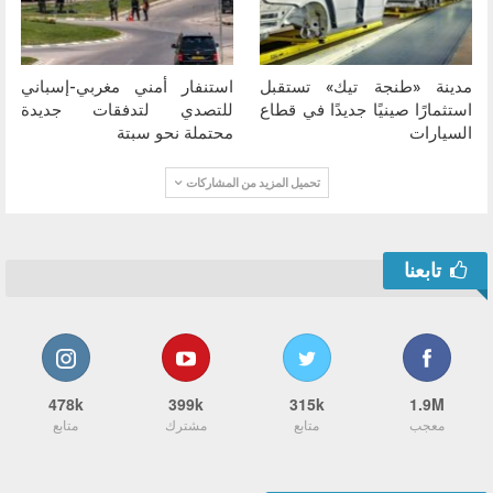
مدينة «طنجة تيك» تستقبل
استنفار أمني مغربي-إسباني
استثمارًا صينيًا جديدًا في قطاع
للتصدي لتدفقات جديدة
السيارات
محتملة نحو سبتة
تحميل المزيد من المشاركات
تابعنا
478k
399k
315k
1.9M
معجب
متابع
مشترك
متابع