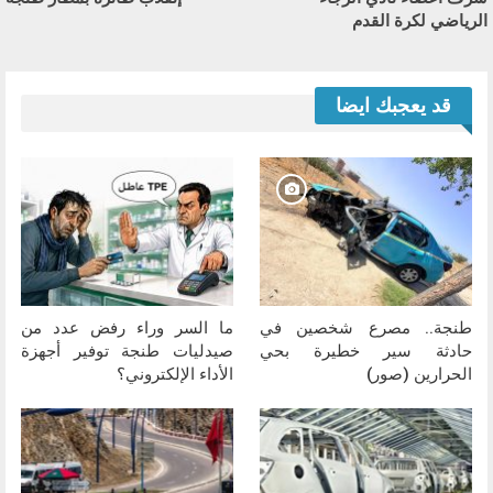
الرياضي لكرة القدم
قد يعجبك ايضا
طنجة.. مصرع شخصين في
ما السر وراء رفض عدد من
حادثة سير خطيرة بحي
صيدليات طنجة توفير أجهزة
الحرارين (صور)
الأداء الإلكتروني؟